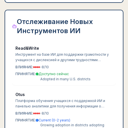
Отслеживание Новых
Инструментов ИИ
Read&Write
Инструмент на базе ИИ для поддержки грамотности у
учащихся с дислексией и другими трудностями
обучения.
ВЛИЯНИЕ:
8
/10
ПРИНЯТИЕ:
Доступно сейчас
Adopted in many U.S. districts
Otus
Платформа обучения учащихся с поддержкой ИИ и
панелью аналитики для получения информации о
результатах.
ВЛИЯНИЕ:
8
/10
ПРИНЯТИЕ:
Current (0-2 years)
Growing adoption in districts adopting