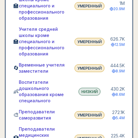
1M
🏫
специального и
УМЕРЕННЫЙ
20.9M
профессионального
образования
Учителя средней
школы кроме
626.7K
🏫
специального и
УМЕРЕННЫЙ
12.5M
профессионального
образования
Временные учителя
444.5K
🔄
УМЕРЕННЫЙ
заместители
8.9M
Воспитатели
дошкольного
430.2K
👶
НИЗКИЙ
образования кроме
8.6M
специального
Преподаватели
272.1K
🎨
УМЕРЕННЫЙ
саморазвития
5.4M
Преподаватели
медицинских
225.4K