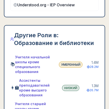
Understood.org - IEP Overview
Другие Роли в:
Образование и библиотеки
Учителя начальной
школы кроме
1.4M
📚
УМЕРЕННЫЙ
специального
28.2M
образования
Ассистенты
преподавателей
1.3M
👩‍🏫
НИЗКИЙ
кроме высшего
26.7M
образования
Учителя старшей
школы кроме