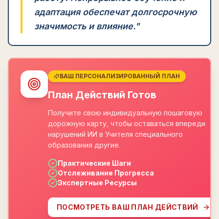
адаптация обеспечат долгосрочную
значимость и влияние.
"
ВАШ ПЕРСОНАЛИЗИРОВАННЫЙ ПЛАН
План Действий Готов
Получите свою индивидуальную пошаговую
дорожную карту, чтобы оставаться впереди
нарушений ИИ в Учителя специального
образования другие.
Практические Шаги
Отслеживание Прогресса
Экспертные Ресурсы
ПОСМОТРЕТЬ ВАШ ПЛАН ДЕЙСТВИЙ