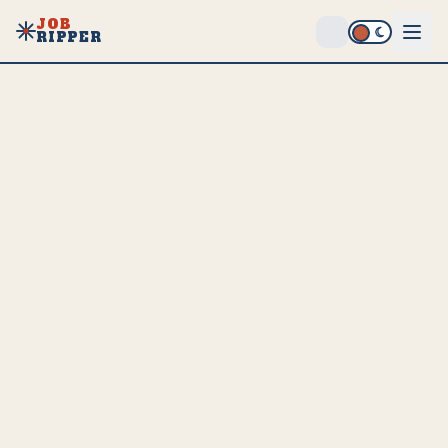
JOB
RIPPER
Gerentes de ventas
💼
Gestión
6 jun
MODERADO
Qué Hacen
Planificar, dirigir o coordinar la
distribución o el traslado de un
producto o servicio al cliente.
Coordinar la distribución de ventas
mediante el establecimiento de