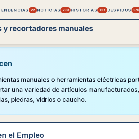
TENDENCIAS
NOTICIAS
HISTORIAS
DESPIDOS
22
290
12+
17
 y recortadores manuales
cen
mientas manuales o herramientas eléctricas port
ortar una variedad de artículos manufacturados
las, piedras, vidrios o caucho.
en el Empleo