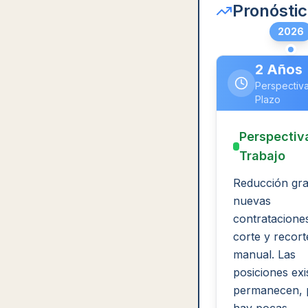
Pronóstic
2026
2 Años
Perspectiva
Plazo
Perspectiv
Trabajo
Reducción gra
nuevas
contratacione
corte y recort
manual. Las
posiciones exi
permanecen, 