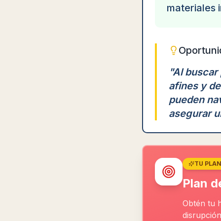
materiales 
Oportuni
"
Al buscar 
afines y de
pueden nav
asegurar un
TU PLA
Plan d
Obtén tu 
disrupció