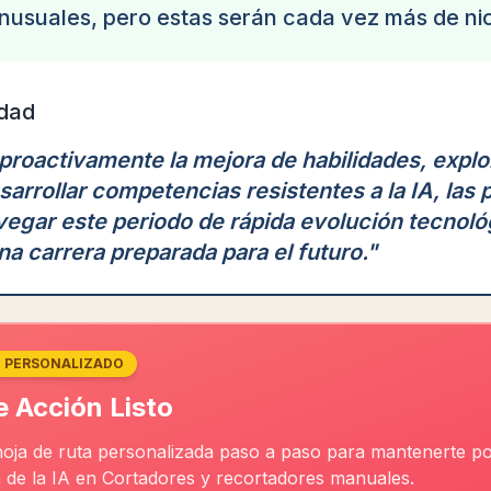
inusuales, pero estas serán cada vez más de ni
dad
proactivamente la mejora de habilidades, explo
sarrollar competencias resistentes a la IA, las
egar este periodo de rápida evolución tecnoló
a carrera preparada para el futuro.
"
N PERSONALIZADO
e Acción Listo
hoja de ruta personalizada paso a paso para mantenerte po
n de la IA en Cortadores y recortadores manuales.