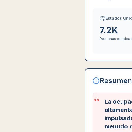
Estados Uni
7.2K
Personas emplea
Resumen 
“
La ocupa
altamente
impulsada
menudo de