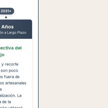
2031+
 Años
ión a Largo Plazo
ectiva del
jo
e y recorte
 son poco
s fuera de
os artesanales
a
lización. La
 de la