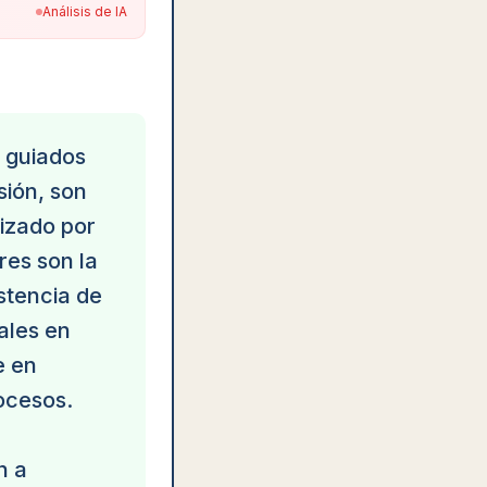
Análisis de IA
 guiados
sión, son
lizado por
res son la
stencia de
ales en
e en
ocesos.
n a