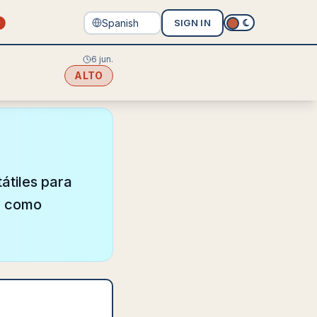
SIGN IN
0
6 jun.
ALTO
átiles para
, como