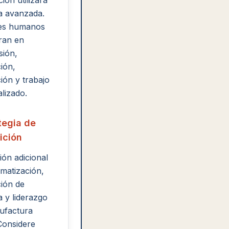
ión utilizará
a avanzada.
les humanos
ran en
sión,
ión,
ión y trabajo
lizado.
tegia de
ición
ón adicional
matización,
ión de
a y liderazgo
ufactura
 Considere