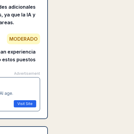
es adicionales
 ya que la IA y
areas.
MODERADO
gan experiencia
o estos puestos
Advertisement
AI age.
Visit Site