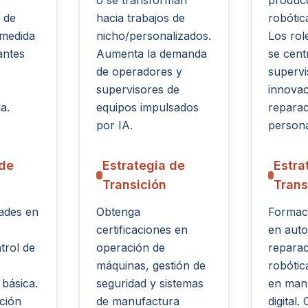
o se transforman
producc
 de
hacia trabajos de
robótic
 medida
nicho/personalizados.
Los ro
antes
Aumenta la demanda
se cent
de operadores y
supervi
supervisores de
innovac
a.
equipos impulsados
reparac
por IA.
persona
 de
Estrategia de
Estra
Transición
Trans
dades en
Obtenga
Formaci
certificaciones en
en auto
trol de
operación de
reparac
máquinas, gestión de
robótic
básica.
seguridad y sistemas
en man
ción
de manufactura
digital.