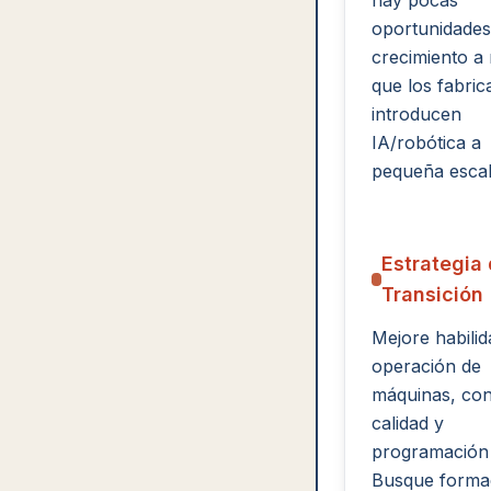
hay pocas
oportunidades
crecimiento a
que los fabric
introducen
IA/robótica a
pequeña escal
Estrategia
Transición
Mejore habili
operación de
máquinas, con
calidad y
programación 
Busque forma