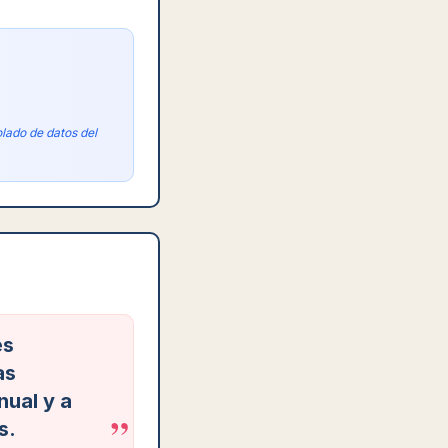
lado de datos del
es
as
nual y a
”
s.