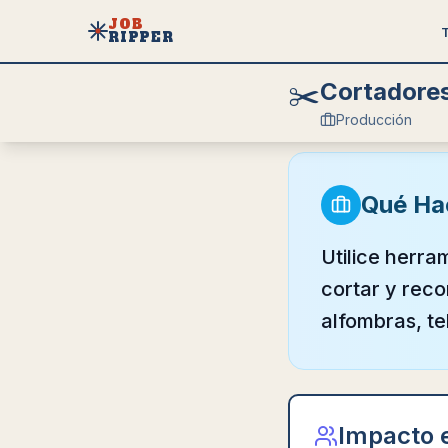
JOB
RIPPER
✂️
Cortadores
Producción
Qué Ha
Utilice herra
cortar y rec
alfombras, te
Impacto 