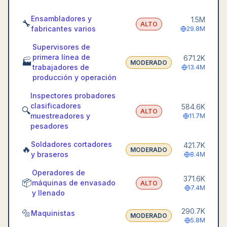
Ensambladores y
1.5M
🔧
ALTO
fabricantes varios
29.8M
Supervisores de
primera línea de
671.2K
🏭
MODERADO
trabajadores de
13.4M
producción y operación
Inspectores probadores
clasificadores
584.6K
🔍
ALTO
muestreadores y
11.7M
pesadores
Soldadores cortadores
421.7K
🔥
MODERADO
y braseros
8.4M
Operadores de
371.6K
📦
máquinas de envasado
ALTO
7.4M
y llenado
290.7K
🔩
Maquinistas
MODERADO
5.8M