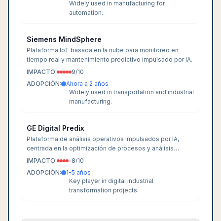
Widely used in manufacturing for
automation.
Siemens MindSphere
Plataforma IoT basada en la nube para monitoreo en
tiempo real y mantenimiento predictivo impulsado por IA.
IMPACTO:
9
/10
ADOPCIÓN:
Ahora a 2 años
Widely used in transportation and industrial
manufacturing.
GE Digital Predix
Plataforma de análisis operativos impulsados por IA,
centrada en la optimización de procesos y análisis
predictivo.
IMPACTO:
8
/10
ADOPCIÓN:
1-5 años
Key player in digital industrial
transformation projects.