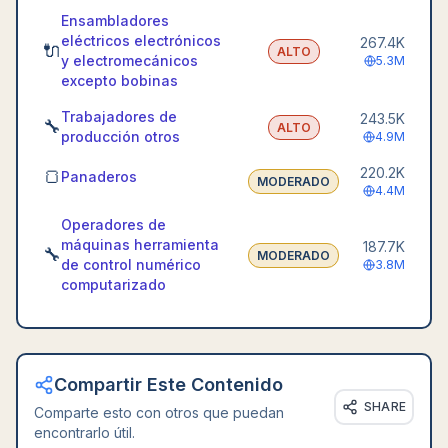
Ensambladores
eléctricos electrónicos
267.4K
🔌
ALTO
y electromecánicos
5.3M
excepto bobinas
Trabajadores de
243.5K
🔧
ALTO
producción otros
4.9M
220.2K
🍞
Panaderos
MODERADO
4.4M
Operadores de
máquinas herramienta
187.7K
🔧
MODERADO
de control numérico
3.8M
computarizado
Compartir Este Contenido
SHARE
Comparte esto con otros que puedan
encontrarlo útil.