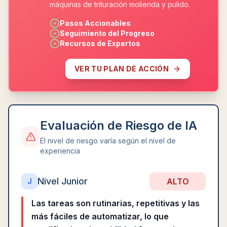
máquinas de trituración molienda y pulido.
Pasos Accionables
Seguimiento del Progreso
Recursos de Expertos
VER TU PLAN DE ACCIÓN
Evaluación de Riesgo de IA
El nivel de riesgo varía según el nivel de
experiencia
Nivel Junior
ALTO
J
Las tareas son rutinarias, repetitivas y las
más fáciles de automatizar, lo que