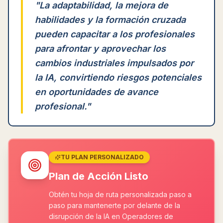
"
La adaptabilidad, la mejora de
habilidades y la formación cruzada
pueden capacitar a los profesionales
para afrontar y aprovechar los
cambios industriales impulsados por
la IA, convirtiendo riesgos potenciales
en oportunidades de avance
profesional.
"
TU PLAN PERSONALIZADO
Plan de Acción Listo
Obtén tu hoja de ruta personalizada paso a
paso para mantenerte por delante de la
disrupción de la IA en Operadores de