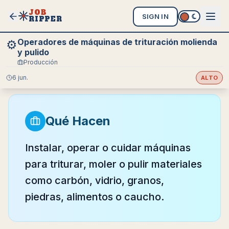
JOB
SIGN IN
RIPPER
Operadores de máquinas de trituración molienda
⚙️
y pulido
Producción
6 jun.
ALTO
Qué Hacen
Instalar, operar o cuidar máquinas
para triturar, moler o pulir materiales
como carbón, vidrio, granos,
piedras, alimentos o caucho.