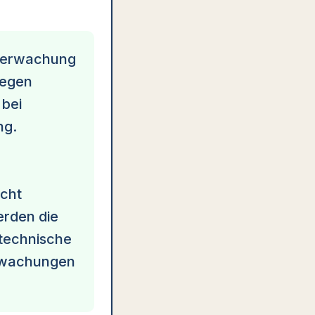
Überwachung
iegen
 bei
ng.
icht
erden die
 technische
rwachungen