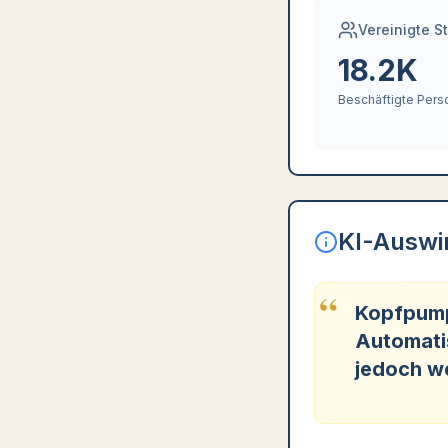
Vereinigte S
18.2K
Beschäftigte Per
KI-Auswi
“
Kopfpump
Automatis
jedoch w