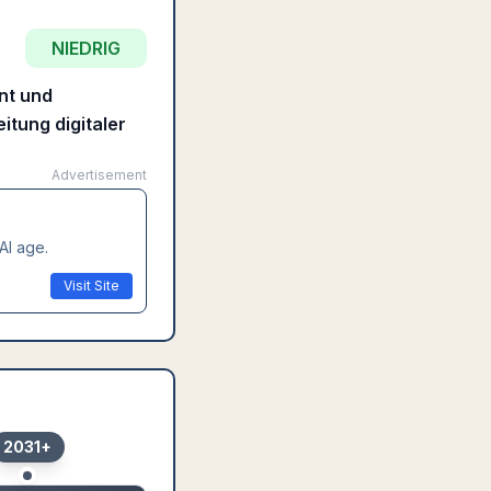
NIEDRIG
nt und
itung digitaler
Advertisement
AI age.
Visit Site
2031+