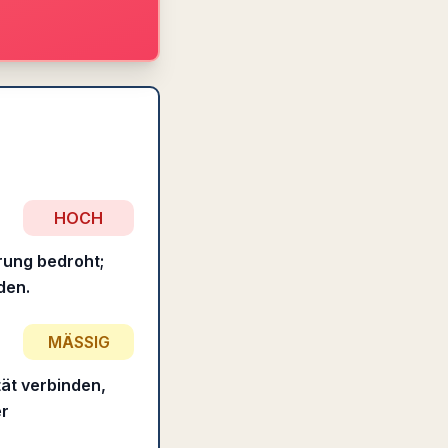
HOCH
rung bedroht;
den.
MÄSSIG
tät verbinden,
er