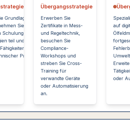
strategie
Übergangsstrategie
Über
ie Grundlagen digitaler
Erwerben Sie
Speziali
nehmen Sie an
Zertifikate in Mess-
auf digi
n Schulungen zu
und Regeltechnik,
Ölfeld
ien teil und bauen Sie
besuchen Sie
fortges
Fähigkeiten zur
Compliance-
Fehler
nischer Probleme auf.
Workshops und
Umwelt
streben Sie Cross-
Erweite
Training für
Tätigkei
verwandte Geräte
oder Au
oder Automatisierung
an.