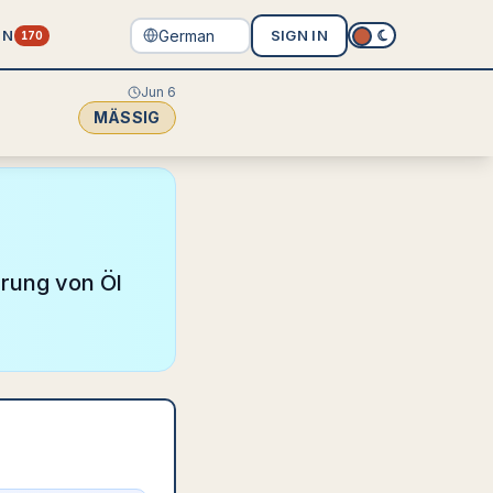
EN
SIGN IN
170
Jun 6
MÄSSIG
erung von Öl