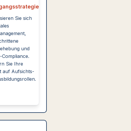
gangsstrategie
sieren Sie sich
tales
management,
chrittene
behebung und
-Compliance.
rn Sie Ihre
t auf Aufsichts-
sbildungsrollen.