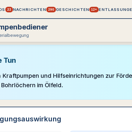
DS
NACHRICHTEN
GESCHICHTEN
ENTLASSUNG
22
290
12+
mpenbediener
terialbewegung
e Tun
 Kraftpumpen und Hilfseinrichtungen zur Förd
Bohrlöchern im Ölfeld.
igungsauswirkung