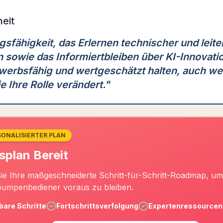
eit
sfähigkeit, das Erlernen technischer und leit
n sowie das Informiertbleiben über KI-Innovat
werbsfähig und wertgeschätzt halten, auch we
 Ihre Rolle verändert.
"
SONALISIERTER PLAN
splan Bereit
Sie Ihre maßgeschneiderte Schritt-für-Schritt-Roadmap, um
umpenbediener voraus zu bleiben.
are Schritte
Fortschrittsverfolgung
Expertenressourcen