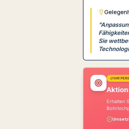
Gelegenh
"
Anpassung
Fähigkeite
Sie wettbe
Technologie
IHR PER
Aktion
Erhalten 
Bohrlochp
Umsetzb