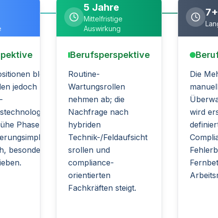
5 Jahre
7+
Mittelfristige
Lang
e
Auswirkung
pektive
Berufsperspektive
Beru
sitionen bleiben
Routine-
Die Meh
rden jedoch zunehmend
Wartungsrollen
manuel
-
nehmen ab; die
Überwa
technologie
Nachfrage nach
wird er
Frühe Phasen der
hybriden
definier
ierungsimplementierung
Technik-/Feldaufsicht
Compli
h, besonders in
srollen und
Fehler
ieben.
compliance-
Fernbet
orientierten
Arbeits
Fachkräften steigt.