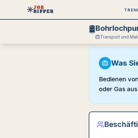
JOB
TREN
RIPPER
🛢️
Bohrlochpu
Transport und Ma
Was Si
Bedienen von
oder Gas aus 
Beschäft