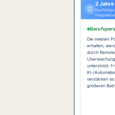
2 Jahre
Kurzfristige
Perspektiv
Berufspers
Die meisten Po
erhalten, we
durch Remote
Überwachungs
unterstützt. 
KI-/Automatis
verstärken sic
größeren Betr