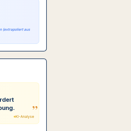
 (extrapoliert aus
rdert
”
bung.
KI-Analyse