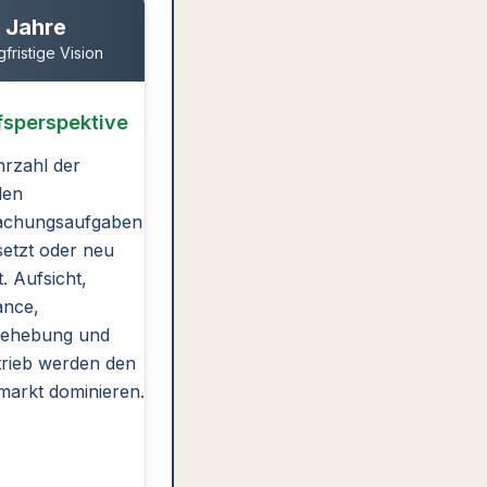
 Jahre
fristige Vision
fsperspektive
rzahl der
len
chungsaufgaben
setzt oder neu
t. Aufsicht,
ance,
behebung und
rieb werden den
markt dominieren.