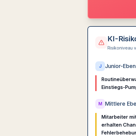
KI-Risi
Risikoniveau v
Junior-Ebe
J
Routineüberwa
Einstiegs-Pump
Mittlere Eb
M
Mitarbeiter mi
erhalten Chan
Fehlerbehebun