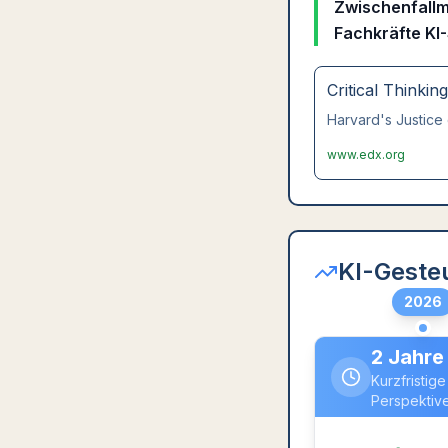
Zwischenfallm
Fachkräfte KI
Critical Thinkin
Harvard's Justice 
www.edx.org
KI-Geste
2026
2 Jahre
Kurzfristige
Perspektiv