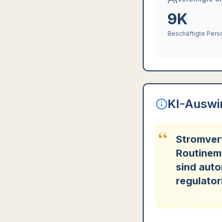
9K
Beschäftigte Per
KI-Auswi
“
Stromvert
Routinem
sind aut
regulator