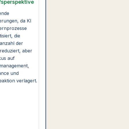
fsperspektive
ende
erungen, da KI
ernprozesse
siert, die
anzahl der
 reduziert, aber
kus auf
management,
ance und
eaktion verlagert.