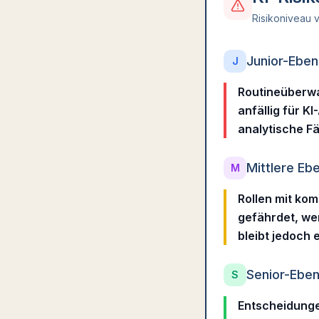
Risikoniveau v
Junior-Ebe
J
Routineüberwa
anfällig für K
analytische F
Mittlere Eb
M
Rollen mit ko
gefährdet, we
bleibt jedoch e
Senior-Ebe
S
Entscheidunge