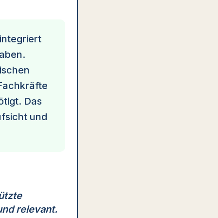
ntegriert
gaben.
rischen
Fachkräfte
tigt. Das
fsicht und
ützte
nd relevant.