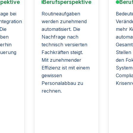
pektive
Berufsperspektive
Beru
rage bei
Routineaufgaben
Bedeut
Integration
werden zunehmend
Veränd
Die
automatisiert. Die
mehr K
aben
Nachfrage nach
automati
terhin
technisch versierten
Gesamt
euerung
Fachkräften steigt.
Stellen
Mit zunehmender
den Fo
Effizienz ist mit einem
System
gewissen
Compli
Personalabbau zu
Krisenr
rechnen.