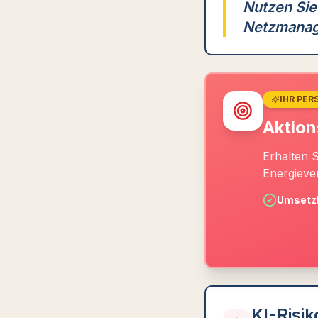
Nutzen Sie
Netzmanag
IHR PER
Aktion
Erhalten 
Energieve
Umsetzb
KI-Risi