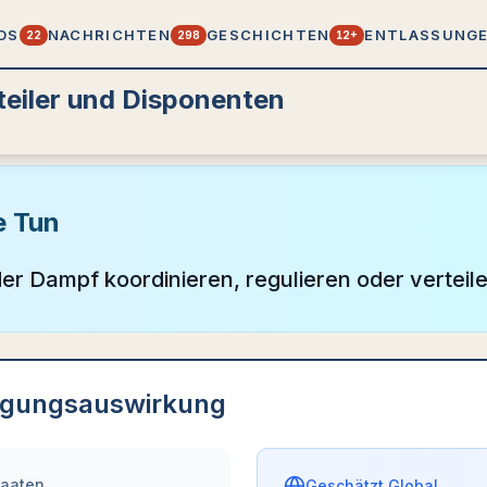
DS
NACHRICHTEN
GESCHICHTEN
ENTLASSUNG
22
298
12+
teiler und Disponenten
e Tun
oder Dampf koordinieren, regulieren oder verteil
igungsauswirkung
taaten
Geschätzt Global