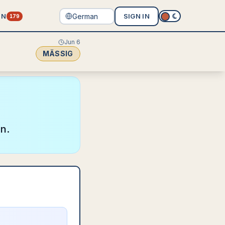
EN
SIGN IN
179
Jun 6
MÄSSIG
en.