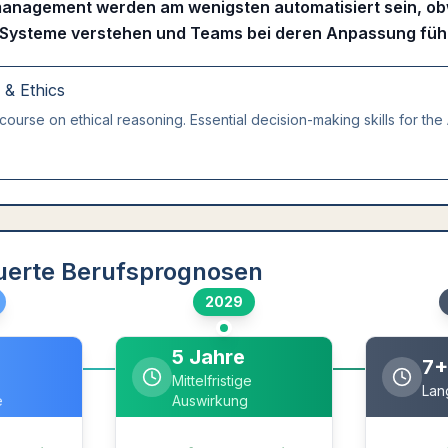
anagement werden am wenigsten automatisiert sein, ob
-Systeme verstehen und Teams bei deren Anpassung fü
g & Ethics
course on ethical reasoning. Essential decision-making skills for the 
uerte Berufsprognosen
2029
5 Jahre
7+
Mittelfristige
Lang
e
Auswirkung