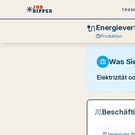
JOB
TREN
RIPPER
🔌
Energiever
Produktion
Was Si
Elektrizität 
Beschäft
Vereinigte S