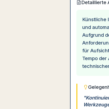
Detaillierte
Künstliche 
und automat
Aufgrund de
Anforderun
für Aufsich
Tempo der A
technischer
Gelegenh
"
Kontinuie
Werkzeuge 