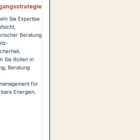
gangsstrategie
eln Sie Expertise
fsicht,
orischer Beratung
tz-
cherheit.
 Sie Rollen in
ng, Beratung
tmanagement für
bare Energien.