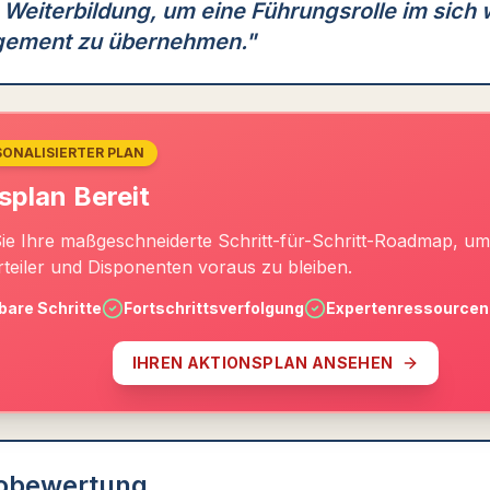
 Weiterbildung, um eine Führungsrolle im sich
ement zu übernehmen.
"
SONALISIERTER PLAN
splan Bereit
Sie Ihre maßgeschneiderte Schritt-für-Schritt-Roadmap, um
rteiler und Disponenten voraus zu bleiben.
are Schritte
Fortschrittsverfolgung
Expertenressourcen
IHREN AKTIONSPLAN ANSEHEN
kobewertung