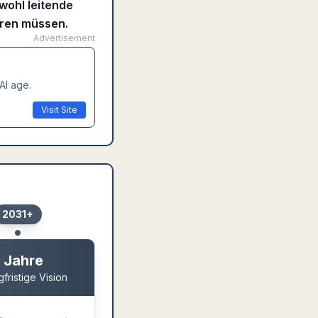
wohl leitende
hren müssen.
Advertisement
AI age.
Visit Site
2031+
 Jahre
fristige Vision