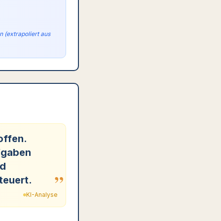
 (extrapoliert aus
offen.
fgaben
nd
”
teuert.
KI-Analyse