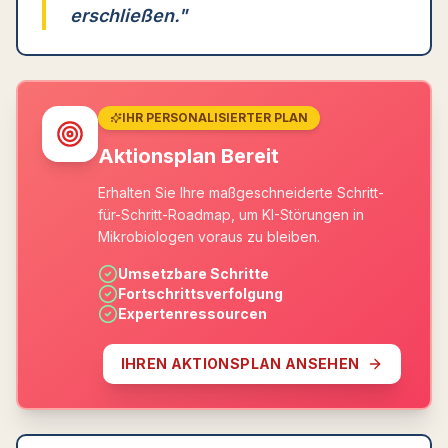
erschließen.
"
IHR PERSONALISIERTER PLAN
Aktionsplan Bereit
Erhalten Sie Ihre maßgeschneiderte Schritt-
für-Schritt-Roadmap, um KI-Störungen in
Mikrobiologen voraus zu bleiben.
Umsetzbare Schritte
Fortschrittsverfolgung
Expertenressourcen
IHREN AKTIONSPLAN ANSEHEN