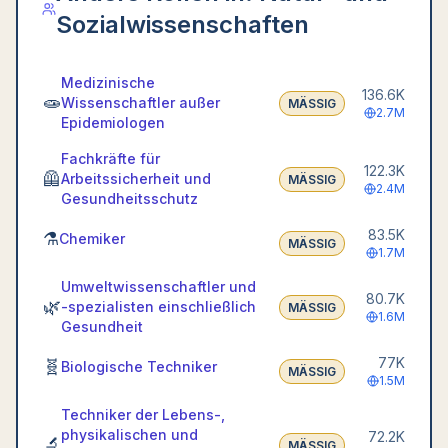
Sozialwissenschaften
Medizinische
136.6K
🧫
Wissenschaftler außer
MÄSSIG
2.7M
Epidemiologen
Fachkräfte für
122.3K
🦺
Arbeitssicherheit und
MÄSSIG
2.4M
Gesundheitsschutz
83.5K
⚗️
Chemiker
MÄSSIG
1.7M
Umweltwissenschaftler und
80.7K
🌿
-spezialisten einschließlich
MÄSSIG
1.6M
Gesundheit
77K
🧬
Biologische Techniker
MÄSSIG
1.5M
Techniker der Lebens-,
physikalischen und
72.2K
🔬
MÄSSIG