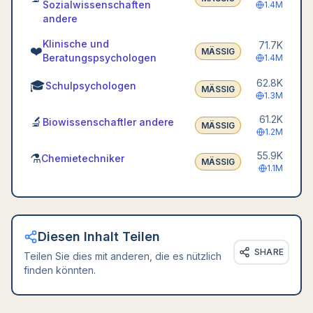
Sozialwissenschaften
1.4M
andere
Klinische und
71.7K
❤️
MÄSSIG
Beratungspsychologen
1.4M
62.8K
🎓
Schulpsychologen
MÄSSIG
1.3M
61.2K
🔬
Biowissenschaftler andere
MÄSSIG
1.2M
55.9K
⚗️
Chemietechniker
MÄSSIG
1.1M
Diesen Inhalt Teilen
SHARE
Teilen Sie dies mit anderen, die es nützlich
finden könnten.