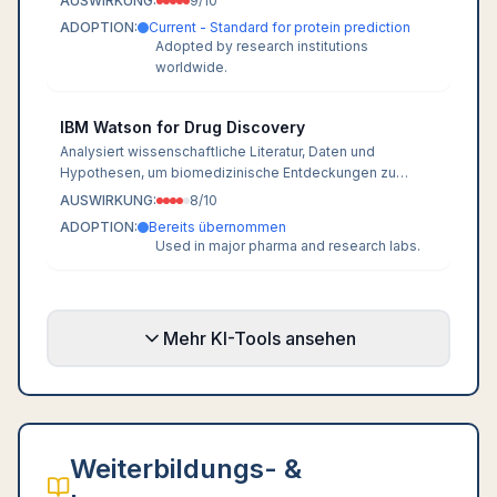
AUSWIRKUNG:
9
/10
ADOPTION:
Current - Standard for protein prediction
Adopted by research institutions
worldwide.
IBM Watson for Drug Discovery
Analysiert wissenschaftliche Literatur, Daten und
Hypothesen, um biomedizinische Entdeckungen zu
beschleunigen.
AUSWIRKUNG:
8
/10
ADOPTION:
Bereits übernommen
Used in major pharma and research labs.
Mehr KI-Tools ansehen
Weiterbildungs- &