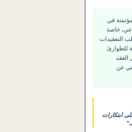
ؤتمتة في
اعي، خاصة
لب التعقيدات
بة للطوارئ
 العقد
فني عن
على ابتكارات
.
"