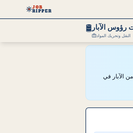
JOB
RIPPER
🛢️
رؤوس الآبار
النقل وتحريك المواد
ن الآبار في