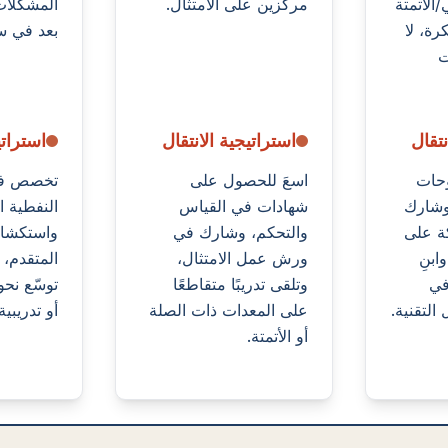
الأتمتة
مركّزين على الامتثال.
المشكلات
رة، لا
بعد في س
ت
نتقال
استراتيجية الانتقال
استراتي
وحات
اسعَ للحصول على
تخصص في 
 وشارك
شهادات في القياس
النفطية ا
ة على
والتحكم، وشارك في
واستكشاف
ابنِ
ورش عمل الامتثال،
المتقدم، و
في
وتلقى تدريبًا متقاطعًا
توسّع نحو
لتقنية.
على المعدات ذات الصلة
أو تدريبية.
أو الأتمتة.