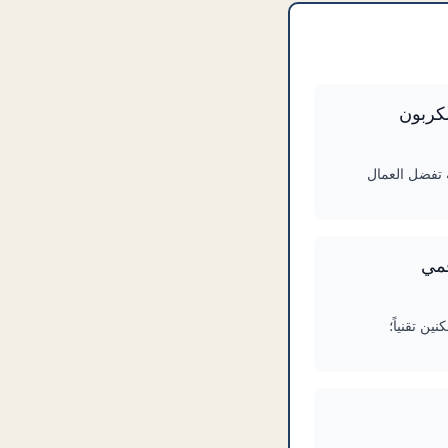
كربون
ة تفضل العمال
قمي
ن تقنياً؛