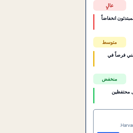
عالٍ
مبتدئون انخفاضاً
متوسط
قني فرصاً في
منخفض
ال محتفظين
Harvar