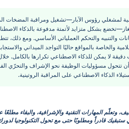
سية لمشغلي رؤوس الآبار—تشغيل ومراقبة المضخات الم
لغاز—تخضع بشكل متزايد لأتمتة مدفوعة بالذكاء الاصطن
انات والتنبيه والتحكم العملياتي الأساسي. ومع ذلك، تتط
لامية والخاصة بالمواقع حاليًا التواجد الميداني والاستجا
 دقيقة لا يمكن للذكاء الاصطناعي تكرارها بالكامل. خلال
ع أن تتحول مسؤوليات الوظيفة نحو الإشراف والتحرّي ال
يلاء الذكاء الاصطناعي على المراقبة الروتينية.
ف، وتعلّم المهارات التقنية والإشرافية، والبقاء مطلعًا 
 ستبقيك قادراً ومطلوبًا حتى مع تحول التكنولوجيا لدورك