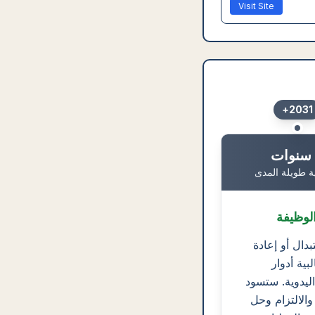
Visit Site
2031+
ة طويلة المدى
لوظيفة
دال أو إعادة
بية أدوار
اليدوية. ستسود
الالتزام وحل