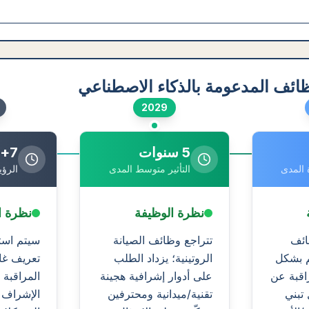
ائف المدعومة بالذكاء الاصطناعي
2029
5 سنوات
7+ سنوات
 المدى
التأثير متوسط المدى
الرؤي
نظرة الوظيفة
نظرة ا
ائف
تتراجع وظائف الصيانة
سيتم استب
عم بشكل
الروتينية؛ يزداد الطلب
تعريف غال
راقبة عن
على أدوار إشرافية هجينة
المراقبة 
 تبني
تقنية/ميدانية ومحترفين
الإشراف و