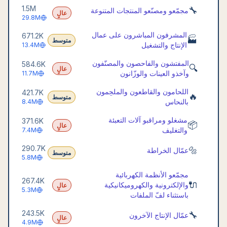
1.5M
🔧
مجمّعو ومصنّعو المنتجات المتنوعة
عالٍ
29.8M
المشرفون المباشرون على عمال
671.2K
🏭
متوسط
الإنتاج والتشغيل
13.4M
المفتشون والفاحصون والمصنّفون
584.6K
🔍
عالٍ
وآخذو العينات والوزّانون
11.7M
اللحامون والقاطعون والملحِمون
421.7K
🔥
متوسط
بالنحاس
8.4M
مشغلو ومراقبو آلات التعبئة
371.6K
📦
عالٍ
والتغليف
7.4M
290.7K
🔩
عمّال الخراطة
متوسط
5.8M
مجمّعو الأنظمة الكهربائية
267.4K
🔌
والإلكترونية والكهروميكانيكية
عالٍ
5.3M
باستثناء لفّ الملفات
243.5K
🔧
عمّال الإنتاج الآخرون
عالٍ
4.9M